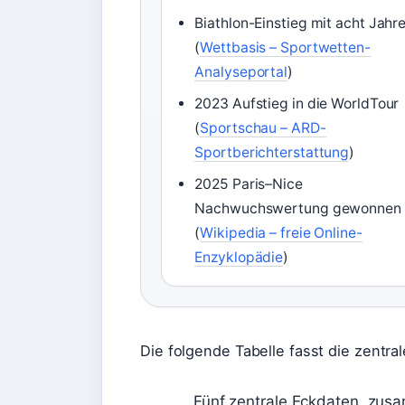
Biathlon-Einstieg mit acht Jahr
(
Wettbasis – Sportwetten-
Analyseportal
)
2023 Aufstieg in die WorldTour
(
Sportschau – ARD-
Sportberichterstattung
)
2025 Paris–Nice
Nachwuchswertung gewonnen
(
Wikipedia – freie Online-
Enzyklopädie
)
Die folgende Tabelle fasst die zentr
Fünf zentrale Eckdaten, zus