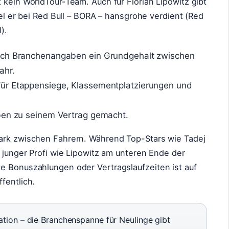
 kein WorldTour-Team. Auch für Florian Lipowitz gibt
iel er bei Red Bull – BORA – hansgrohe verdient (Red
).
ach Branchenangaben ein Grundgehalt zwischen
ahr.
ür Etappensiege, Klassementplatzierungen und
ben zu seinem Vertrag gemacht.
tark zwischen Fahrern. Während Top-Stars wie Tadej
n junger Profi wie Lipowitz am unteren Ende der
e Bonuszahlungen oder Vertragslaufzeiten ist auf
fentlich.
ation – die Branchenspanne für Neulinge gibt