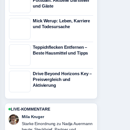
Potsdam: Aktuelle Darsteller
und Gäste
Mick Werup: Leben, Karriere
und Todesursache
Teppichflecken Entfernen –
Beste Hausmittel und Tipps
Drive Beyond Horizons Key –
Preisvergleich und
Aktivierung
LIVE-KOMMENTARE
Jonas Wagner
Verfolge Philipp Raimund: Karriere,
Fakten und Disqualifikationen genau –