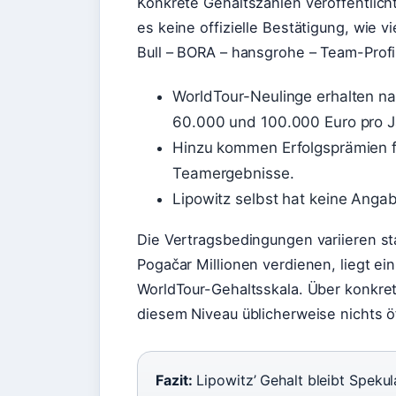
Konkrete Gehaltszahlen veröffentlicht
es keine offizielle Bestätigung, wie v
Bull – BORA – hansgrohe – Team-Profil
WorldTour-Neulinge erhalten n
60.000 und 100.000 Euro pro J
Hinzu kommen Erfolgsprämien f
Teamergebnisse.
Lipowitz selbst hat keine Anga
Die Vertragsbedingungen variieren s
Pogačar Millionen verdienen, liegt ei
WorldTour-Gehaltsskala. Über konkret
diesem Niveau üblicherweise nichts öf
Fazit:
Lipowitz’ Gehalt bleibt Spekul