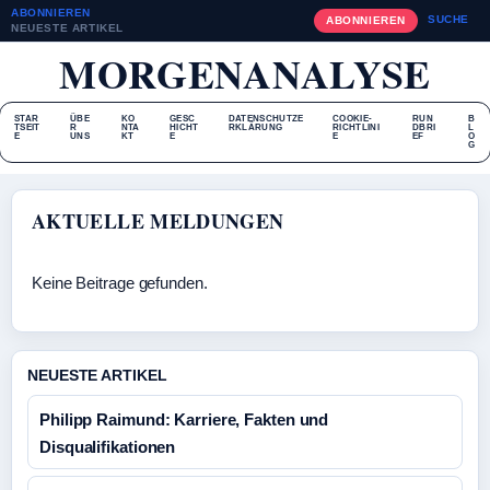
ABONNIEREN
SUCHE
ABONNIEREN
NEUESTE ARTIKEL
MORGENANALYSE
STAR
ÜBE
KO
GESC
DATENSCHUTZE
COOKIE-
RUN
B
TSEIT
R
NTA
HICHT
RKLÄRUNG
RICHTLINI
DBRI
L
E
UNS
KT
E
E
EF
O
G
AKTUELLE MELDUNGEN
Keine Beitrage gefunden.
NEUESTE ARTIKEL
Philipp Raimund: Karriere, Fakten und
Disqualifikationen