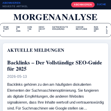
ABONNIEREN
SUCHE
ABONNIEREN
NEUESTE ARTIKEL
MORGENANALYSE
STAR
ÜBE
KON
GESC
DATENSCHUTZ
COOKIE-
RUN
B
TSEIT
R
TAK
HICHT
ERKLÄRUNG
RICHTLINIE
DBRI
L
E
UNS
T
E
EF
O
G
AKTUELLE MELDUNGEN
Backlinks – Der Vollständige SEO-Guide
für 2025
2026-05-13
Backlinks gehören zu den am häufigsten diskutierten
Elementen der Suchmaschinenoptimierung. Sie fungieren
als digitale Empfehlungen, die anderen Websites
signalisieren, dass Ihre Inhalte wertvoll und vertrauenswürdig
sind. Für Suchmaschinen wie Google stellen sie…