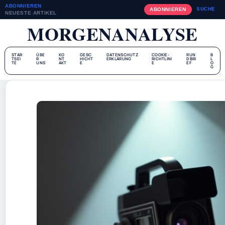
ABONNIEREN
SUCHE
ABONNIEREN
NEUESTE ARTIKEL
MORGENANALYSE
STAR
ÜBE
KO
GESC
DATENSCHUTZ
COOKIE-
RUN
B
TSEI
R
NT
HICHT
ERKLÄRUNG
RICHTLINI
DBRI
L
TE
UNS
AKT
E
E
EF
O
G