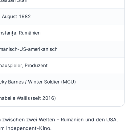
bastian Stan
. August 1982
nstanța, Rumänien
mänisch‑US‑amerikanisch
hauspieler, Produzent
cky Barnes / Winter Soldier (MCU)
abelle Wallis (seit 2016)
h zwischen zwei Welten – Rumänien und den USA,
hem Independent-Kino.