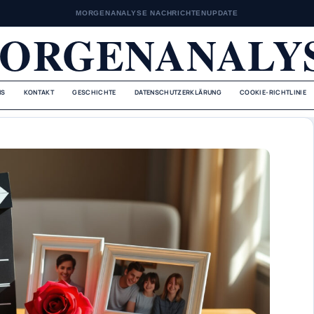
MORGENANALYSE NACHRICHTENUPDATE
ORGENANALY
NS
KONTAKT
GESCHICHTE
DATENSCHUTZERKLÄRUNG
COOKIE-RICHTLINIE