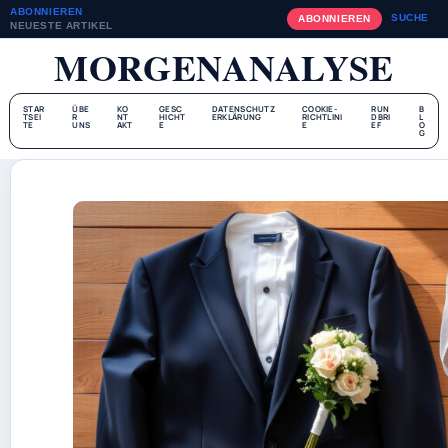
ABONNIEREN
SUCHE
ABONNIEREN
NEUESTE ARTIKEL
MORGENANALYSE
STAR
ÜBE
KO
GESC
DATENSCHUTZ
COOKIE-
RUN
B
TSEI
R
NT
HICHT
ERKLÄRUNG
RICHTLINI
DBRI
L
TE
UNS
AKT
E
E
EF
O
G