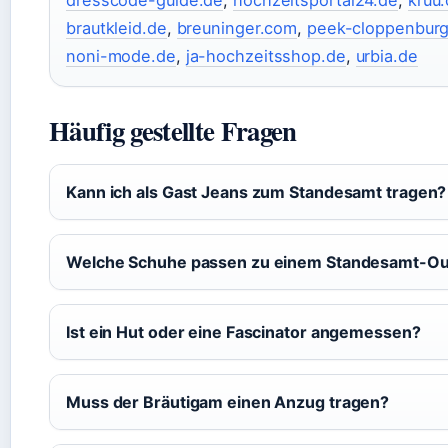
dresscode-guide.de
,
hochzeitsportal24.de
,
kruu
brautkleid.de
,
breuninger.com
,
peek-cloppenburg
noni-mode.de
,
ja-hochzeitsshop.de
,
urbia.de
Häufig gestellte Fragen
Kann ich als Gast Jeans zum Standesamt tragen?
Welche Schuhe passen zu einem Standesamt-Out
Ist ein Hut oder eine Fascinator angemessen?
Muss der Bräutigam einen Anzug tragen?