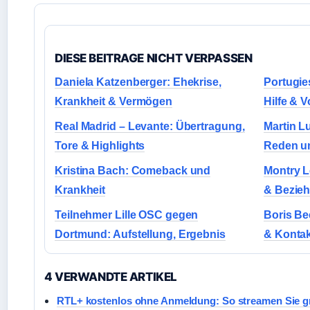
DIESE BEITRAGE NICHT VERPASSEN
Daniela Katzenberger: Ehekrise,
Portugies
Krankheit & Vermögen
Hilfe &
Real Madrid – Levante: Übertragung,
Martin L
Tore & Highlights
Reden u
Kristina Bach: Comeback und
Montry Le
Krankheit
& Bezie
Teilnehmer Lille OSC gegen
Boris Be
Dortmund: Aufstellung, Ergebnis
& Kontak
4 VERWANDTE ARTIKEL
RTL+ kostenlos ohne Anmeldung: So streamen Sie gr