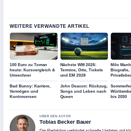
WEITERE VERWANDTE ARTIKEL
100 Euro zu Toman
Nächste WM 2026:
Milo Manh
heute: Kursvergleich &
Termine, Orte, Tickets
Biografie,
Umrechner
und EM 2028
Privatlebe
Bad Bunny: Karriere,
John Deacon: Rückzug,
Sommerfer
Vermögen und
Songs und Leben nach
Württembe
Kontroversen
Queen
bis 2030
UBER DEN AUTOR
Tobias Becker Bauer
Die Redaktion verbindet schnelle Updates mit kl