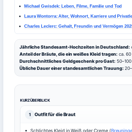
Michael Gwisdek: Leben, Filme, Familie und Tod
Laura Wontorra: Alter, Wohnort, Karriere und Privatl
Charles Leclerc: Gehalt, Freundin und Vermögen 202
Jährliche Standesamt-Hochzeiten in Deutschland:
Anteil der Bräute, die ein weißes Kleid tragen:
ca. 60 
Durchschnittliches Geldgeschenk pro Gast:
50–100 
Übliche Dauer einer standesamtlichen Trauung:
20–
KURZÜBERBLICK
Outfit für die Braut
1
Schlichtes Kleid in Weiß oder Creme (
Breuning