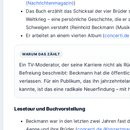
(Nachrichtenmagazin)
)
Das Buch erzählt das Schicksal der vier Brüder 
Weltkrieg – eine persönliche Geschichte, die er
Schweigen versteht (Reinhold Beckmann (Musike
Er arbeitet an einem vierten Album (
concerti.d
WARUM DAS ZÄHLT
Ein TV-Moderator, der seine Karriere nicht als Rü
Befreiung beschreibt: Beckmann hat die öffentli
verlassen. Für ein Publikum, das ihn jahrzehntel
kannte, ist das eine radikale Neuerfindung – mit
Lesetour und Buchvorstellung
Beckmann war in den letzten zwei Jahren fast d
Aenne und ihre Brüder
(
concerti.de (Konzertma