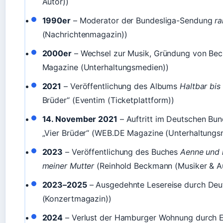
Autor))
1990er
– Moderator der Bundesliga-Sendung
ra
(Nachrichtenmagazin))
2000er
– Wechsel zur Musik, Gründung von Be
Magazine (Unterhaltungsmedien))
2021
– Veröffentlichung des Albums
Haltbar bis
Brüder“ (Eventim (Ticketplattform))
14. November 2021
– Auftritt im Deutschen Bu
„Vier Brüder“ (WEB.DE Magazine (Unterhaltungs
2023
– Veröffentlichung des Buches
Aenne und i
meiner Mutter
(Reinhold Beckmann (Musiker & A
2023–2025
– Ausgedehnte Lesereise durch Deut
(Konzertmagazin))
2024
– Verlust der Hamburger Wohnung durch E