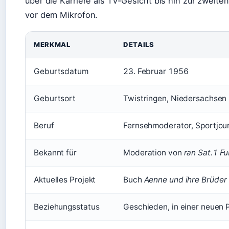
über die Karriere als TV-Gesicht bis hin zur zweite
vor dem Mikrofon.
MERKMAL
DETAILS
Geburtsdatum
23. Februar 1956
Geburtsort
Twistringen, Niedersachsen
Beruf
Fernsehmoderator, Sportjourn
Bekannt für
Moderation von
ran Sat.1 Fu
Aktuelles Projekt
Buch
Aenne und ihre Brüder
Beziehungsstatus
Geschieden, in einer neuen P