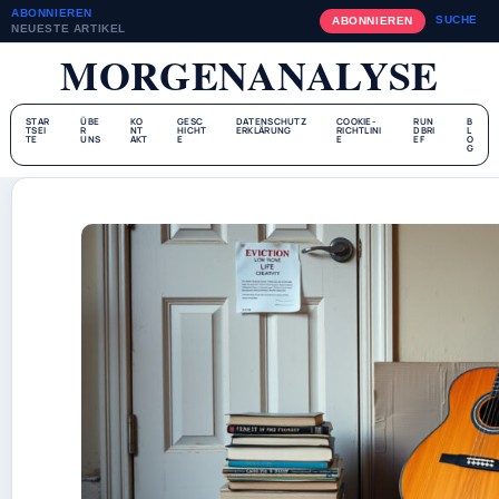
ABONNIEREN
SUCHE
ABONNIEREN
NEUESTE ARTIKEL
MORGENANALYSE
STAR
ÜBE
KO
GESC
DATENSCHUTZ
COOKIE-
RUN
B
TSEI
R
NT
HICHT
ERKLÄRUNG
RICHTLINI
DBRI
L
TE
UNS
AKT
E
E
EF
O
G