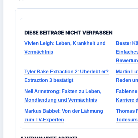
DIESE BEITRAGE NICHT VERPASSEN
Vivien Leigh: Leben, Krankheit und
Bester K
Vermächtnis
Einfaches
Bewertu
Tyler Rake Extraction 2: Überlebt er?
Martin Lu
Extraction 3 bestätigt
Reden un
Neil Armstrong: Fakten zu Leben,
Fabienne 
Mondlandung und Vermächtnis
Karriere 
Markus Babbel: Von der Lähmung
Thomas Fr
zum TV-Experten
Todesurs