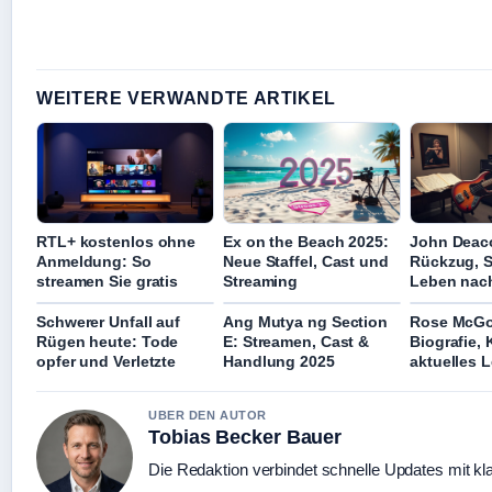
WEITERE VERWANDTE ARTIKEL
RTL+ kostenlos ohne
Ex on the Beach 2025:
John Deac
Anmeldung: So
Neue Staffel, Cast und
Rückzug, 
streamen Sie gratis
Streaming
Leben nac
Schwerer Unfall auf
Ang Mutya ng Section
Rose McG
Rügen heute: Tode
E: Streamen, Cast &
Biografie, 
opfer und Verletzte
Handlung 2025
aktuelles 
UBER DEN AUTOR
Tobias Becker Bauer
Die Redaktion verbindet schnelle Updates mit kl