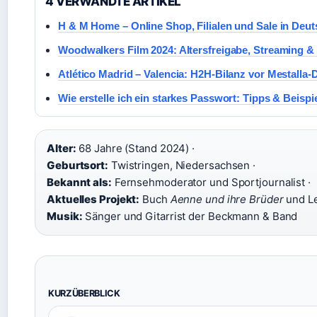
4 VERWANDTE ARTIKEL
H & M Home – Online Shop, Filialen und Sale in Deu
Woodwalkers Film 2024: Altersfreigabe, Streaming &
Atlético Madrid – Valencia: H2H-Bilanz vor Mestalla-D
Wie erstelle ich ein starkes Passwort: Tipps & Beispi
Alter:
68 Jahre (Stand 2024) ·
Geburtsort:
Twistringen, Niedersachsen ·
Bekannt als:
Fernsehmoderator und Sportjournalist ·
Aktuelles Projekt:
Buch
Aenne und ihre Brüder
und Le
Musik:
Sänger und Gitarrist der Beckmann & Band
KURZÜBERBLICK