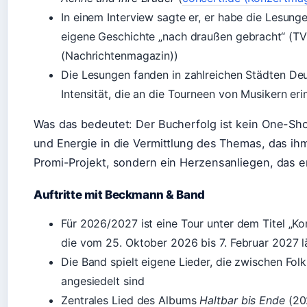
In einem Interview sagte er, er habe die Lesun
eigene Geschichte „nach draußen gebracht“ (TV 
(Nachrichtenmagazin))
Die Lesungen fanden in zahlreichen Städten Deu
Intensität, die an die Tourneen von Musikern eri
Was das bedeutet: Der Bucherfolg ist kein One-Sho
und Energie in die Vermittlung des Themas, das ih
Promi-Projekt, sondern ein Herzensanliegen, das er
Auftritte mit Beckmann & Band
Für 2026/2027 ist eine Tour unter dem Titel „
die vom 25. Oktober 2026 bis 7. Februar 2027 lä
Die Band spielt eigene Lieder, die zwischen Fo
angesiedelt sind
Zentrales Lied des Albums
Haltbar bis Ende
(202