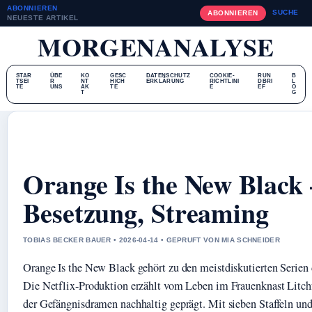
ABONNIEREN
SUCHE
ABONNIEREN
NEUESTE ARTIKEL
MORGENANALYSE
STAR
ÜBE
KO
GESC
DATENSCHUTZ
COOKIE-
RUN
B
TSEI
R
NT
HICH
ERKLÄRUNG
RICHTLINI
DBRI
L
TE
UNS
AK
TE
E
EF
O
T
G
Orange Is the New Black –
Besetzung, Streaming
TOBIAS BECKER BAUER • 2026-04-14 • GEPRUFT VON MIA SCHNEIDER
Orange Is the New Black gehört zu den meistdiskutierten Serien 
Die Netflix-Produktion erzählt vom Leben im Frauenknast Litchf
der Gefängnisdramen nachhaltig geprägt. Mit sieben Staffeln un