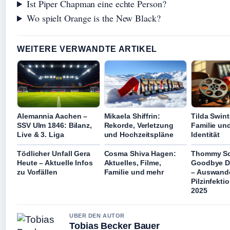
Ist Piper Chapman eine echte Person?
Wo spielt Orange is the New Black?
WEITERE VERWANDTE ARTIKEL
Alemannia Aachen –
Mikaela Shiffrin:
Tilda Swint
SSV Ulm 1846: Bilanz,
Rekorde, Verletzung
Familie u
Live & 3. Liga
und Hochzeitspläne
Identität
Tödlicher Unfall Gera
Cosma Shiva Hagen:
Thommy S
Heute – Aktuelle Infos
Aktuelles, Filme,
Goodbye D
zu Vorfällen
Familie und mehr
– Auswand
Pilzinfekti
2025
UBER DEN AUTOR
Tobias Becker Bauer