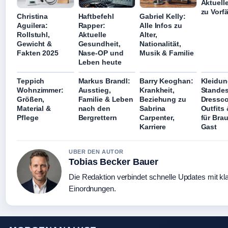
Aktuelle
zu Vorfä
Christina
Haftbefehl
Gabriel Kelly:
Aguilera:
Rapper:
Alle Infos zu
Rollstuhl,
Aktuelle
Alter,
Gewicht &
Gesundheit,
Nationalität,
Fakten 2025
Nase-OP und
Musik & Familie
Leben heute
Teppich
Markus Brandl:
Barry Keoghan:
Kleidu
Wohnzimmer:
Ausstieg,
Krankheit,
Stande
Größen,
Familie & Leben
Beziehung zu
Dressco
Material &
nach den
Sabrina
Outfits
Pflege
Bergrettern
Carpenter,
für Bra
Karriere
Gast
UBER DEN AUTOR
Tobias Becker Bauer
Die Redaktion verbindet schnelle Updates mit kl
Einordnungen.