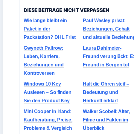
DIESE BEITRAGE NICHT VERPASSEN
Wie lange bleibt ein
Paul Wesley privat:
Paket in der
Beziehungen, Gehalt
Packstation? DHL Frist
und aktuelle Beziehun
Gwyneth Paltrow:
Laura Dahlmeier-
Leben, Karriere,
Freund verunglückt: E
Beziehungen und
Freund in Bergen tot
Kontroversen
Windows 10 Key
Halt die Ohren steif –
Auslesen – So finden
Bedeutung und
Sie den Product Key
Herkunft erklärt
Mini Cooper in Irland:
Walker Scobell: Alter,
Kaufberatung, Preise,
Filme und Fakten im
Probleme & Vergleich
Überblick