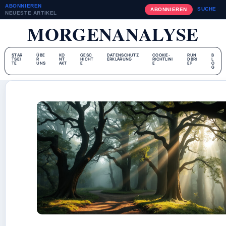
ABONNIEREN
SUCHE
ABONNIEREN
NEUESTE ARTIKEL
MORGENANALYSE
STAR
ÜBE
KO
GESC
DATENSCHUTZ
COOKIE-
RUN
B
TSEI
R
NT
HICHT
ERKLÄRUNG
RICHTLINI
DBRI
L
TE
UNS
AKT
E
E
EF
O
G