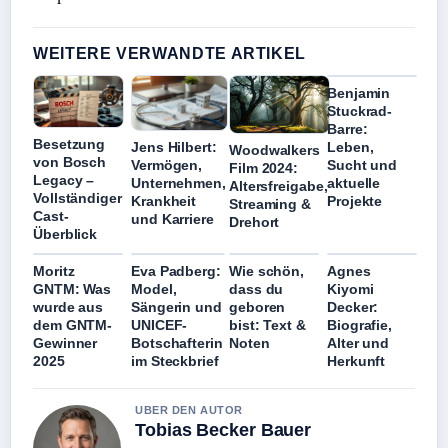
WEITERE VERWANDTE ARTIKEL
Benjamin
Stuckrad-
Barre:
Besetzung
Leben,
Jens Hilbert:
Woodwalkers
von Bosch
Sucht und
Vermögen,
Film 2024:
Legacy –
aktuelle
Unternehmen,
Altersfreigabe,
Vollständiger
Projekte
Krankheit
Streaming &
Cast-
und Karriere
Drehort
Überblick
Moritz
Eva Padberg:
Wie schön,
Agnes
GNTM: Was
Model,
dass du
Kiyomi
wurde aus
Sängerin und
geboren
Decker:
dem GNTM-
UNICEF-
bist: Text &
Biografie,
Gewinner
Botschafterin
Noten
Alter und
2025
im Steckbrief
Herkunft
UBER DEN AUTOR
Tobias Becker Bauer