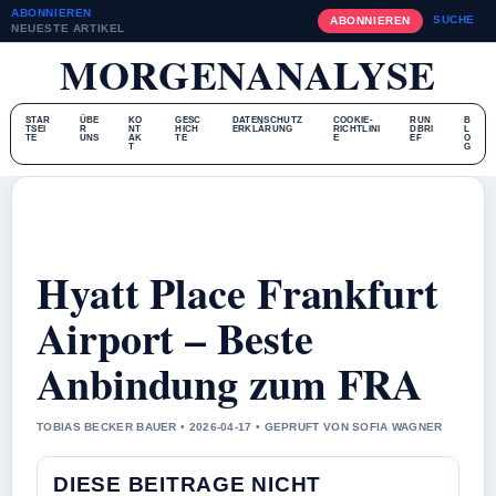
ABONNIEREN
SUCHE
ABONNIEREN
NEUESTE ARTIKEL
MORGENANALYSE
STAR
ÜBE
KO
GESC
DATENSCHUTZ
COOKIE-
RUN
B
TSEI
R
NT
HICH
ERKLÄRUNG
RICHTLINI
DBRI
L
TE
UNS
AK
TE
E
EF
O
T
G
Hyatt Place Frankfurt
Airport – Beste
Anbindung zum FRA
TOBIAS BECKER BAUER • 2026-04-17 • GEPRUFT VON SOFIA WAGNER
DIESE BEITRAGE NICHT