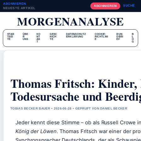
ABONNIEREN
SUCHE
ABONNIEREN
NEUESTE ARTIKEL
MORGENANALYSE
STAR
ÜBE
KO
GESC
DATENSCHUTZ
COOKIE-
RUN
B
TSEI
R
NT
HICH
ERKLÄRUNG
RICHTLINI
DBRI
L
TE
UNS
AK
TE
E
EF
O
T
G
Thomas Fritsch: Kinder,
Todesursache und Beerd
TOBIAS BECKER BAUER • 2026-06-28 • GEPRUFT VON DANIEL BECKER
Jeder kennt diese Stimme – ob als Russell Crowe i
König der Löwen
. Thomas Fritsch war einer der prof
Synchronsprecher Deutschlands, der als Schauspie