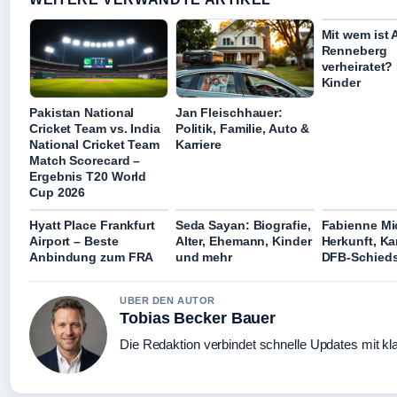
Mit wem ist 
Renneberg
verheiratet
Kinder
Pakistan National
Jan Fleischhauer:
Cricket Team vs. India
Politik, Familie, Auto &
National Cricket Team
Karriere
Match Scorecard –
Ergebnis T20 World
Cup 2026
Hyatt Place Frankfurt
Seda Sayan: Biografie,
Fabienne Mic
Airport – Beste
Alter, Ehemann, Kinder
Herkunft, Kar
Anbindung zum FRA
und mehr
DFB-Schieds
UBER DEN AUTOR
Tobias Becker Bauer
Die Redaktion verbindet schnelle Updates mit kl