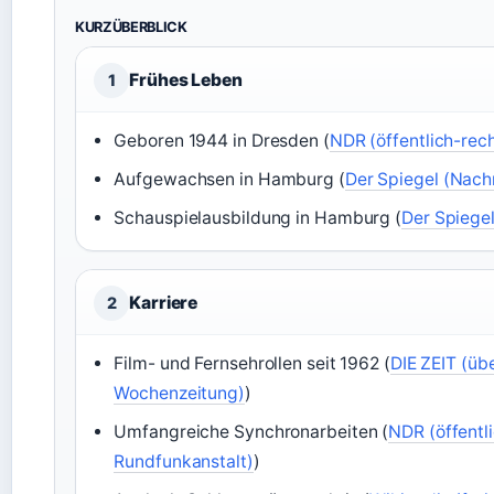
KURZÜBERBLICK
Frühes Leben
1
Geboren 1944 in Dresden (
NDR (öffentlich-rec
Aufgewachsen in Hamburg (
Der Spiegel (Nach
Schauspielausbildung in Hamburg (
Der Spiege
Karriere
2
Film- und Fernsehrollen seit 1962 (
DIE ZEIT (üb
Wochenzeitung)
)
Umfangreiche Synchronarbeiten (
NDR (öffentl
Rundfunkanstalt)
)