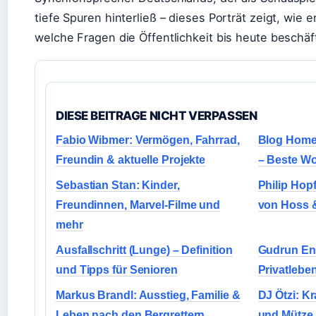
tiefe Spuren hinterließ – dieses Porträt zeigt, wie 
welche Fragen die Öffentlichkeit bis heute beschäf
DIESE BEITRAGE NICHT VERPASSEN
Fabio Wibmer: Vermögen, Fahrrad,
Blog Home
Freundin & aktuelle Projekte
– Beste W
Sebastian Stan: Kinder,
Philip Hop
Freundinnen, Marvel-Filme und
von Hoss 
mehr
Ausfallschritt (Lunge) – Definition
Gudrun Eng
und Tipps für Senioren
Privatlebe
Markus Brandl: Ausstieg, Familie &
DJ Ötzi: Kr
Leben nach den Bergrettern
und Mütze 