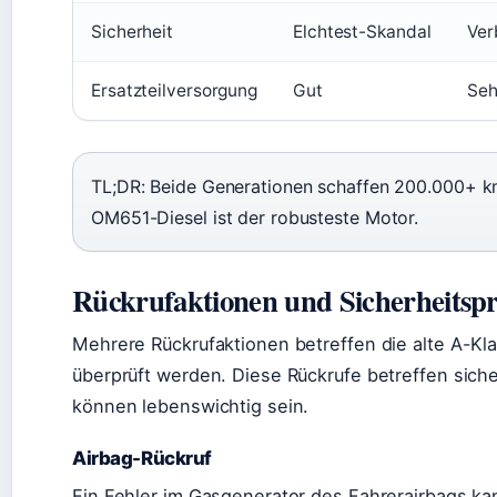
Sicherheit
Elchtest-Skandal
Ver
Ersatzteilversorgung
Gut
Seh
TL;DR: Beide Generationen schaffen 200.000+ km
OM651-Diesel ist der robusteste Motor.
Rückrufaktionen und Sicherheitsp
Mehrere Rückrufaktionen betreffen die alte A-Kl
überprüft werden. Diese Rückrufe betreffen siche
können lebenswichtig sein.
Airbag-Rückruf
Ein Fehler im Gasgenerator des Fahrerairbags ka