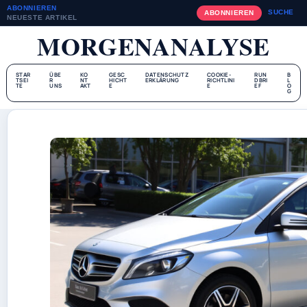
ABONNIEREN
SUCHE
ABONNIEREN
NEUESTE ARTIKEL
MORGENANALYSE
STAR
ÜBE
KO
GESC
DATENSCHUTZ
COOKIE-
RUN
B
TSEI
R
NT
HICHT
ERKLÄRUNG
RICHTLINI
DBRI
L
TE
UNS
AKT
E
E
EF
O
G