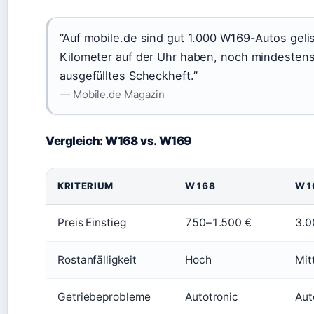
“Auf mobile.de sind gut 1.000 W169-Autos gelis
Kilometer auf der Uhr haben, noch mindesten
ausgefülltes Scheckheft.”
— Mobile.de Magazin
Vergleich: W168 vs. W169
KRITERIUM
W168
W1
Preis Einstieg
750–1.500 €
3.0
Rostanfälligkeit
Hoch
Mit
Getriebeprobleme
Autotronic
Aut