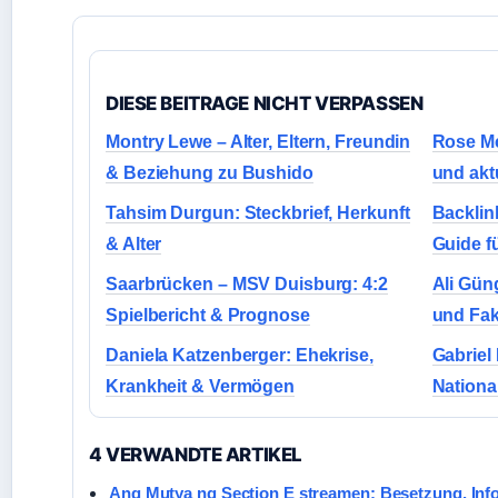
DIESE BEITRAGE NICHT VERPASSEN
Montry Lewe – Alter, Eltern, Freundin
Rose Mc
& Beziehung zu Bushido
und akt
Tahsim Durgun: Steckbrief, Herkunft
Backlin
& Alter
Guide f
Saarbrücken – MSV Duisburg: 4:2
Ali Gün
Spielbericht & Prognose
und Fa
Daniela Katzenberger: Ehekrise,
Gabriel 
Krankheit & Vermögen
National
4 VERWANDTE ARTIKEL
Ang Mutya ng Section E streamen: Besetzung, Inf