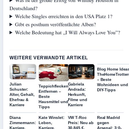
Deutschland?
Welche Singles erreichten in den USA Platz 1?
Gibt es posthum veröffentlichte Alben?
Welche Bedeutung hat „I Will Always Love You”?
WEITERE VERWANDTE ARTIKEL
Blog Home Idea
TheHomeTrotter
– Beste
Julian
Gabriela
Wohnideen und
Teppichflecken
Schuster:
Andrada:
DIY-Tipps
Entfernen –
Alter, Gehalt,
Herkunft,
Beste
Ehefrau &
Filme und
Hausmittel und
Karriere
Karriere
Tipps
Diana
Kate Winslet:
VW T-Roc
Real Madrid
Zimmermann:
Leben,
Preis: Neu ab
gegen
Karriere,
Karriere,
30.845 €,
Arsenal: 3:0-