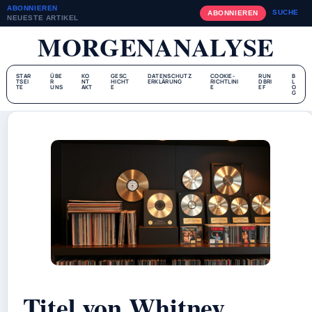
ABONNIEREN
SUCHE
ABONNIEREN
NEUESTE ARTIKEL
MORGENANALYSE
STAR
ÜBE
KO
GESC
DATENSCHUTZ
COOKIE-
RUN
B
TSEI
R
NT
HICHT
ERKLÄRUNG
RICHTLINI
DBRI
L
TE
UNS
AKT
E
E
EF
O
G
Titel von Whitney