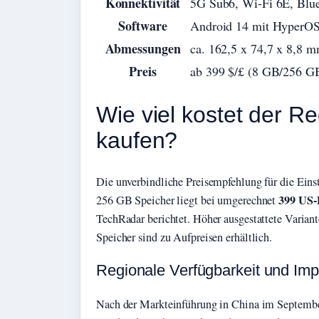
Konnektivität
5G Sub6, Wi-Fi 6E, Blue
Software
Android 14 mit HyperO
Abmessungen
ca. 162,5 x 74,7 x 8,8 
Preis
ab 399 $/£ (8 GB/256 G
Wie viel kostet der 
kaufen?
Die unverbindliche Preisempfehlung für die Ei
399 US-D
256 GB Speicher liegt bei umgerechnet
TechRadar berichtet. Höher ausgestattete Var
Speicher sind zu Aufpreisen erhältlich.
Regionale Verfügbarkeit und Imp
Nach der Markteinführung in China im September