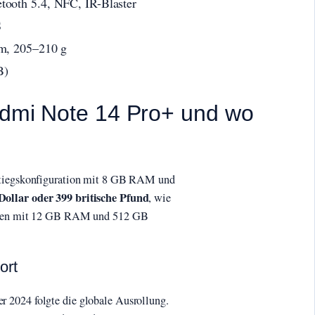
tooth 5.4, NFC, IR-Blaster
S
mm, 205–210 g
B)
Redmi Note 14 Pro+ und wo
nstiegskonfiguration mit 8 GB RAM und
ollar oder 399 britische Pfund
, wie
ianten mit 12 GB RAM und 512 GB
ort
 2024 folgte die globale Ausrollung.