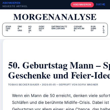
ABONNIEREN
SUCHE
ABONNIEREN
NEUESTE ARTIKEL
MORGENANALYSE
STAR
ÜBE
KO
GESC
DATENSCHUTZ
COOKIE-
RUN
B
TSEI
R
NT
HICH
ERKLÄRUNG
RICHTLINI
DBRI
L
TE
UNS
AK
TE
E
EF
O
T
G
50. Geburtstag Mann – S
Geschenke und Feier-Ide
TOBIAS BECKER BAUER • 2026-05-05 • GEPRUFT VON SOFIA WAGNER
Wenn ein Mann die 50 erreicht, denken viele sofor
Schläfen und die berühmte Midlife-Crisis. Dabei ist
Geburtstag vor allem eines: eine Chance, das halb