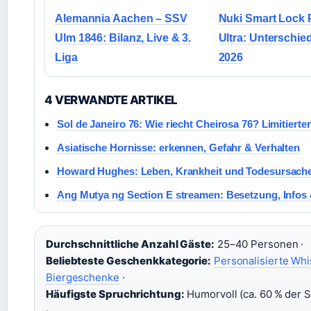
Alemannia Aachen – SSV
Nuki Smart Lock 
Ulm 1846: Bilanz, Live & 3.
Ultra: Unterschie
Liga
2026
4 VERWANDTE ARTIKEL
Sol de Janeiro 76: Wie riecht Cheirosa 76? Limitierter
Asiatische Hornisse: erkennen, Gefahr & Verhalten
Howard Hughes: Leben, Krankheit und Todesursach
Ang Mutya ng Section E streamen: Besetzung, Infos
Durchschnittliche Anzahl Gäste:
25–40 Personen ·
Beliebteste Geschenkkategorie:
Personalisierte Wh
Biergeschenke
·
Häufigste Spruchrichtung:
Humorvoll (ca. 60 % der 
·