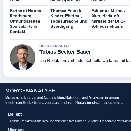
Farina di Nonna
Thomas Fritsch:
Fabienne Michel:
Rendsburg:
Kinder, Ehefrau,
Alter, Herkunft,
Öffnungszeiten,
Todesursache und
Karriere der DFB-
Speisekarte &
Beerdigung
Schiedsrichterin
Kontakt
UBER DEN AUTOR
Tobias Becker Bauer
Die Redaktion verbindet schnelle Updates mit kl
MORGENANALYSE
Morgenanalyse vereint Nachrichten, Ratgeber und Analysen in einem
modernen Redaktionslayout. Laufend vom Redaktionsteam aktualisiert.
Beliebt
Tagliche Redaktionsbriefings und Vertrauensressourcen, kuratiert fur schnelle Verifikatio
Über uns