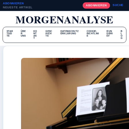
ABONNIEREN
SUCHE
ABONNIEREN
NEUESTE ARTIKEL
MORGENANALYSE
STAR
ÜBE
KO
GESC
DATENSCHUTZ
COOKIE-
RUN
B
TSEI
R
NT
HICH
ERKLÄRUNG
RICHTLINI
DBRI
L
TE
UNS
AK
TE
E
EF
O
T
G