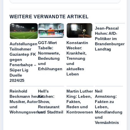
WEITERE VERWANDTE ARTIKEL
Jean-Pascal
Hohm: AfD-
Politiker im
GGT-Wert
Konstantin
Brandenburger
Aufstellungen
Tabelle:
Wecker:
Landtag
Teilnehmer
Normwerte,
Krankheit,
Gaziantep FK
Bedeutung
Trennung
gegen
und
und
Fenerbahçe –
Erhöhungen
aktuelles
Süper Lig
Leben
Duelle
2024/25
Reinhold
Hell’s
Martin Luther
Neil
Beckmann heute:
Kitchen:
King: Leben,
Armstrong:
Musiker, Autor
Show,
Fakten,
Fakten zu
und
Restaurant
Reden und
Leben,
Wohnungsverlust
und Stadtteil
Kontroversen
Mondlandung
und
Vermächtnis