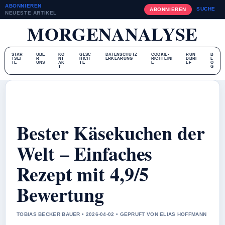
ABONNIEREN
SUCHE
ABONNIEREN
NEUESTE ARTIKEL
MORGENANALYSE
STAR
ÜBE
KO
GESC
DATENSCHUTZ
COOKIE-
RUN
B
TSEI
R
NT
HICH
ERKLÄRUNG
RICHTLINI
DBRI
L
TE
UNS
AK
TE
E
EF
O
T
G
Bester Käsekuchen der
Welt – Einfaches
Rezept mit 4,9/5
Bewertung
TOBIAS BECKER BAUER • 2026-04-02 • GEPRUFT VON ELIAS HOFFMANN