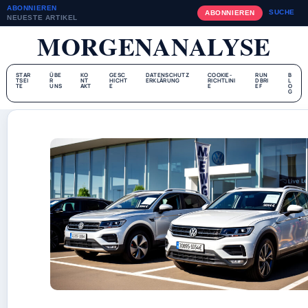
ABONNIEREN
SUCHE
ABONNIEREN
NEUESTE ARTIKEL
MORGENANALYSE
STAR
ÜBE
KO
GESC
DATENSCHUTZ
COOKIE-
RUN
B
TSEI
R
NT
HICHT
ERKLÄRUNG
RICHTLINI
DBRI
L
TE
UNS
AKT
E
E
EF
O
G