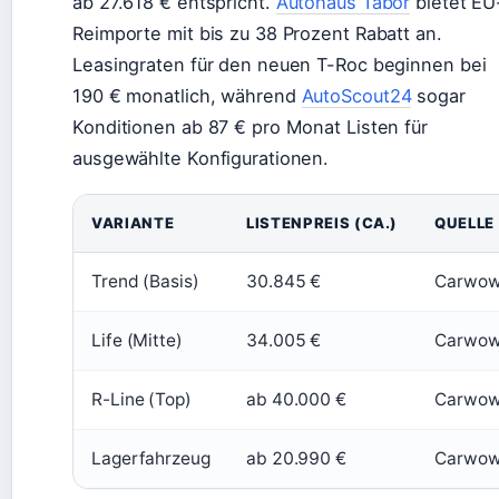
ab 27.618 € entspricht.
Autohaus Tabor
bietet EU
Reimporte mit bis zu 38 Prozent Rabatt an.
Leasingraten für den neuen T-Roc beginnen bei
190 € monatlich, während
AutoScout24
sogar
Konditionen ab 87 € pro Monat Listen für
ausgewählte Konfigurationen.
VARIANTE
LISTENPREIS (CA.)
QUELLE
Trend (Basis)
30.845 €
Carwo
Life (Mitte)
34.005 €
Carwo
R-Line (Top)
ab 40.000 €
Carwo
Lagerfahrzeug
ab 20.990 €
Carwo