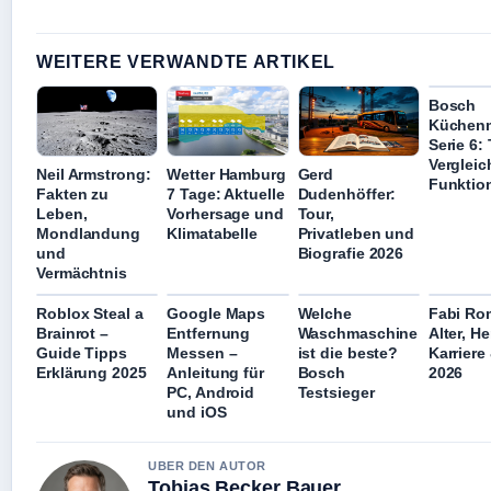
WEITERE VERWANDTE ARTIKEL
Bosch
Küchen
Serie 6: 
Vergleic
Neil Armstrong:
Wetter Hamburg
Gerd
Funktio
Fakten zu
7 Tage: Aktuelle
Dudenhöffer:
Leben,
Vorhersage und
Tour,
Mondlandung
Klimatabelle
Privatleben und
und
Biografie 2026
Vermächtnis
Roblox Steal a
Google Maps
Welche
Fabi Ro
Brainrot –
Entfernung
Waschmaschine
Alter, He
Guide Tipps
Messen –
ist die beste?
Karriere
Erklärung 2025
Anleitung für
Bosch
2026
PC, Android
Testsieger
und iOS
UBER DEN AUTOR
Tobias Becker Bauer