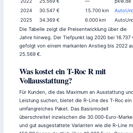
2022
25.569 €
—
pkw.de
2024
30.547 €
15.700 km
AutoUnc
2025
34.369 €
6.000 km
AutoUnc
Die Tabelle zeigt die Preisentwicklung über die
Jahre hinweg. Der Tiefpunkt lag 2020 bei 16.737 
gefolgt von einem markanten Anstieg bis 2022 a
25.569 €.
Was kostet ein T-Roc R mit
Vollausstattung?
Für Kunden, die das Maximum an Ausstattung un
Leistung suchen, bietet die R-Line des T-Roc ein
umfangreiches Paket. Das Basismodell
überschreitet inzwischen die 30.000-Euro-Marke
und gut ausgestattete Varianten wie die R-Line m