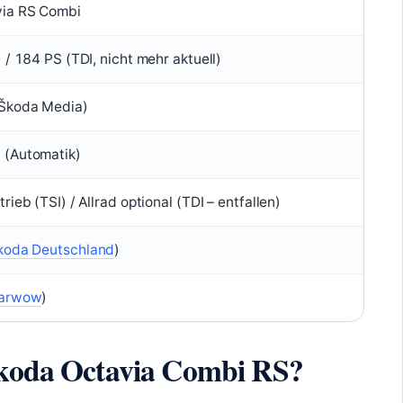
ia RS Combi
 / 184 PS (TDI, nicht mehr aktuell)
Škoda Media)
(Automatik)
ieb (TSI) / Allrad optional (TDI – entfallen)
koda Deutschland
)
arwow
)
Škoda Octavia Combi RS?