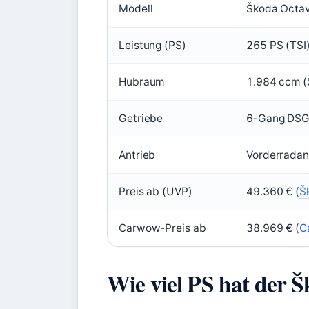
Modell
Škoda Octav
Leistung (PS)
265 PS (TSI)
Hubraum
1.984 ccm (
Getriebe
6-Gang DSG 
Antrieb
Vorderradantr
Preis ab (UVP)
49.360 € (
Š
Carwow-Preis ab
38.969 € (
C
Wie viel PS hat der 