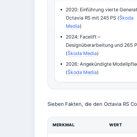
2020: Einführung vierte Genera
Octavia RS mit 245 PS (
Škoda
Media
)
2024: Facelift –
Designüberarbeitung und 265 
(
Škoda Media
)
2026: Angekündigte Modellpfl
(
Škoda Media
)
Sieben Fakten, die den Octavia RS Co
MERKMAL
WERT