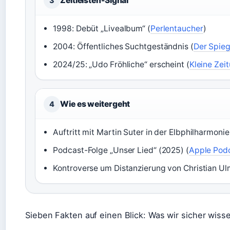
Zeitleisten-Signal
3
1998: Debüt „Livealbum“ (
Perlentaucher
)
2004: Öffentliches Suchtgeständnis (
Der Spieg
2024/25: „Udo Fröhliche“ erscheint (
Kleine Zei
Wie es weitergeht
4
Auftritt mit Martin Suter in der Elbphilharmoni
Podcast-Folge „Unser Lied“ (2025) (
Apple Pod
Kontroverse um Distanzierung von Christian Ul
Sieben Fakten auf einen Blick: Was wir sicher wiss