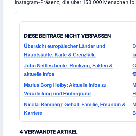
Instagram-Präsenz, die über 158.000 Menschen fo
DIESE BEITRAGE NICHT VERPASSEN
Übersicht europäischer Länder und
D
Hauptstädte: Karte & Grenzfälle
k
John Nettles heute: Rückzug, Fakten &
G
aktuelle Infos
f
Marius Borg Høiby: Aktuelle Infos zu
M
Verurteilung und Hintergrund
H
Nicolai Remberg: Gehalt, Familie, Freundin &
M
Karriere
B
4 VERWANDTE ARTIKEL