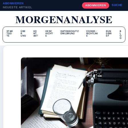
ABONNIEREN
SUCHE
ABONNIEREN
NEUESTE ARTIKEL
MORGENANALYSE
STAR
ÜBE
KO
GESC
DATENSCHUTZ
COOKIE-
RUN
B
TSEI
R
NT
HICHT
ERKLÄRUNG
RICHTLINI
DBRI
L
TE
UNS
AKT
E
E
EF
O
G