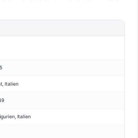
5
, Italien
49
gurien, Italien