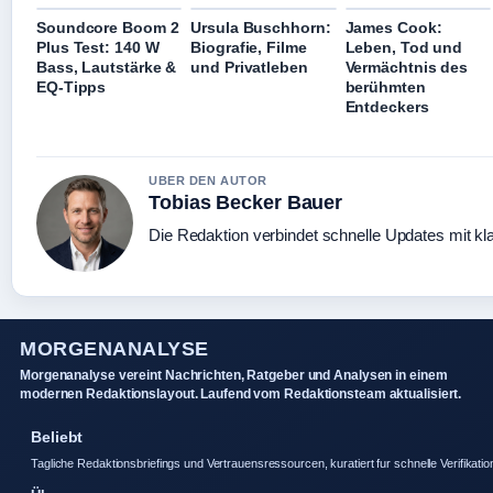
Soundcore Boom 2
Ursula Buschhorn:
James Cook:
Plus Test: 140 W
Biografie, Filme
Leben, Tod und
Bass, Lautstärke &
und Privatleben
Vermächtnis des
EQ-Tipps
berühmten
Entdeckers
UBER DEN AUTOR
Tobias Becker Bauer
Die Redaktion verbindet schnelle Updates mit kl
MORGENANALYSE
Morgenanalyse vereint Nachrichten, Ratgeber und Analysen in einem
modernen Redaktionslayout. Laufend vom Redaktionsteam aktualisiert.
Beliebt
Tagliche Redaktionsbriefings und Vertrauensressourcen, kuratiert fur schnelle Verifikatio