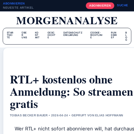
ABONNIEREN
SUCHE
ABONNIEREN
NEUESTE ARTIKEL
MORGENANALYSE
STAR
ÜBE
KO
GESC
DATENSCHUTZ
COOKIE-
RUN
B
TSEI
R
NT
HICHT
ERKLÄRUNG
RICHTLINI
DBRI
L
TE
UNS
AKT
E
E
EF
O
G
RTL+ kostenlos ohne
Anmeldung: So streamen
gratis
TOBIAS BECKER BAUER • 2026-04-24 • GEPRUFT VON ELIAS HOFFMANN
Wer RTL+ nicht sofort abonnieren will, hat durchaus