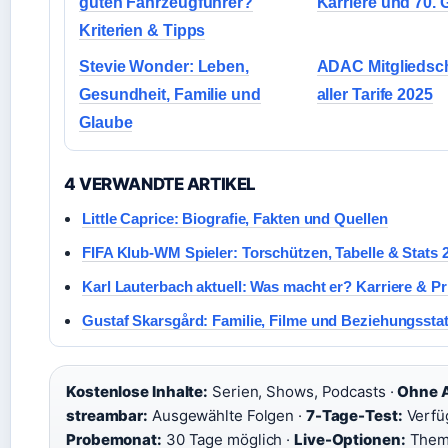
guten Fahrzeugführer?
Karriere und 70. 
Kriterien & Tipps
Stevie Wonder: Leben,
ADAC Mitgliedsch
Gesundheit, Familie und
aller Tarife 2025
Glaube
4 VERWANDTE ARTIKEL
Little Caprice: Biografie, Fakten und Quellen
FIFA Klub-WM Spieler: Torschützen, Tabelle & Stats 
Karl Lauterbach aktuell: Was macht er? Karriere & Pr
Gustaf Skarsgård: Familie, Filme und Beziehungssta
Kostenlose Inhalte:
Serien, Shows, Podcasts ·
Ohne 
streambar:
Ausgewählte Folgen ·
7-Tage-Test:
Verfüg
Probemonat:
30 Tage möglich ·
Live-Optionen:
Them