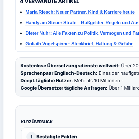
4 VERWANDTE ARTIKEL
Maria Riesch: Neuer Partner, Kind & Karriere heute
Handy am Steuer Strafe – Bußgelder, Regeln und A
Dieter Nuhr: Alle Fakten zu Politik, Vermögen und Fa
Goliath Vogelspinne: Steckbrief, Haltung & Gefahr
Kostenlose Übersetzungsdienste weltweit:
Über 200
Sprachenpaar Englisch-Deutsch:
Eines der häufigs
DeepL tägliche Nutzer:
Mehr als 10 Millionen ·
Google Übersetzer tägliche Anfragen:
Über 1 Milliar
KURZÜBERBLICK
Bestätigte Fakten
1