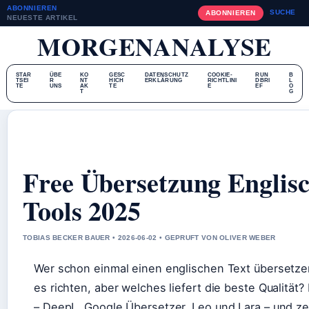
ABONNIEREN
SUCHE
ABONNIEREN
NEUESTE ARTIKEL
MORGENANALYSE
STAR
ÜBE
KO
GESC
DATENSCHUTZ
COOKIE-
RUN
B
TSEI
R
NT
HICH
ERKLÄRUNG
RICHTLINI
DBRI
L
TE
UNS
AK
TE
E
EF
O
T
G
Free Übersetzung Englisc
Tools 2025
TOBIAS BECKER BAUER • 2026-06-02 • GEPRUFT VON OLIVER WEBER
Wer schon einmal einen englischen Text übersetzen
es richten, aber welches liefert die beste Qualität?
– DeepL, Google Übersetzer, Leo und Lara – und z