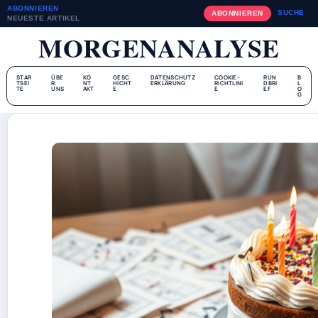
ABONNIEREN
SUCHE
ABONNIEREN
NEUESTE ARTIKEL
MORGENANALYSE
STAR
ÜBE
KO
GESC
DATENSCHUTZ
COOKIE-
RUN
B
TSEI
R
NT
HICHT
ERKLÄRUNG
RICHTLINI
DBRI
L
TE
UNS
AKT
E
E
EF
O
G