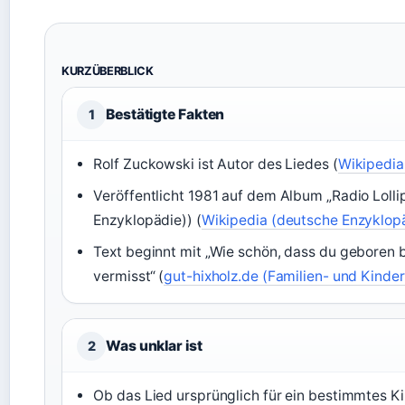
KURZÜBERBLICK
Bestätigte Fakten
1
Rolf Zuckowski ist Autor des Liedes (
Wikipedia
Veröffentlicht 1981 auf dem Album „Radio Loll
Enzyklopädie)) (
Wikipedia (deutsche Enzyklop
Text beginnt mit „Wie schön, dass du geboren bi
vermisst“ (
gut-hixholz.de (Familien- und Kinder
Was unklar ist
2
Ob das Lied ursprünglich für ein bestimmtes K