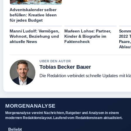
Adventskalender selber
befüllen: Kreative Ideen
für jedes Budget
Manni Ludolf: Vermögen,
Marleen Lohse: Partner,
Somme
Wohnort, Beziehung und
Kinder & Biografie im
2022 T
aktuelle News
Faktencheck
Paare
Ablau
UBER DEN AUTOR
Tobias Becker Bauer
Die Redaktion verbindet schnelle Updates mit kl
MORGENANALYSE
Morgenanalyse vereint Nachrichten, Ratgeber und Analysen in einem
modernen Redaktionslayout. Laufend vom Redaktionsteam aktualisiert.
Beliebt