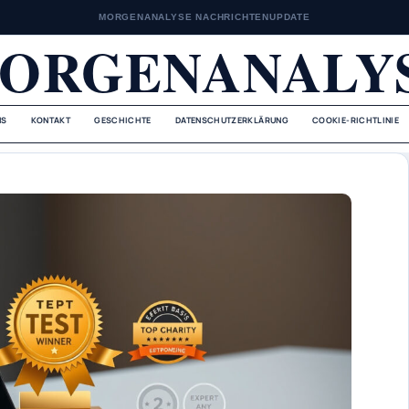
MORGENANALYSE NACHRICHTENUPDATE
ORGENANALY
NS
KONTAKT
GESCHICHTE
DATENSCHUTZERKLÄRUNG
COOKIE-RICHTLINIE