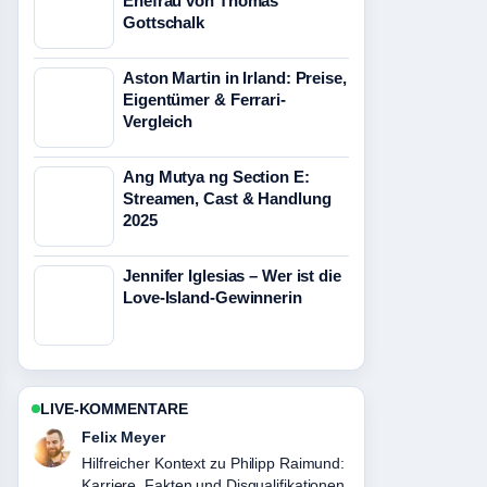
Ehefrau von Thomas
Gottschalk
Aston Martin in Irland: Preise,
Eigentümer & Ferrari-
Vergleich
Ang Mutya ng Section E:
Streamen, Cast & Handlung
2025
Jennifer Iglesias – Wer ist die
Love-Island-Gewinnerin
LIVE-KOMMENTARE
Laura Becker
Die Berichterstattung zu Aldis Hodge –
Biografie, Karriere, Familie und... wirkt