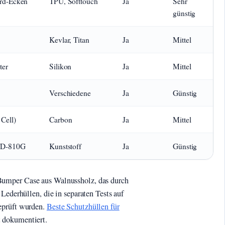
ard-Ecken
TPU, Softtouch
Ja
Sehr
günstig
Kevlar, Titan
Ja
Mittel
ter
Silikon
Ja
Mittel
Verschiedene
Ja
Günstig
Cell)
Carbon
Ja
Mittel
TD-810G
Kunststoff
Ja
Günstig
umper Case aus Walnussholz, das durch
Lederhüllen, die in separaten Tests auf
eprüft wurden.
Beste Schutzhüllen für
 dokumentiert.