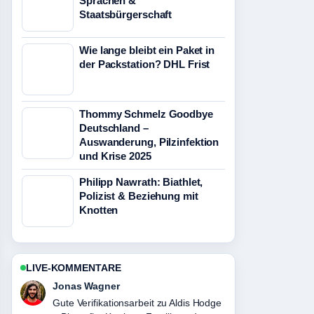
Sprachen &
Staatsbürgerschaft
Wie lange bleibt ein Paket in
der Packstation? DHL Frist
Thommy Schmelz Goodbye
Deutschland –
Auswanderung, Pilzinfektion
und Krise 2025
Philipp Nawrath: Biathlet,
Polizist & Beziehung mit
Knotten
LIVE-KOMMENTARE
Lena Schmidt
Starke Einordnung zu Nadja Auermann