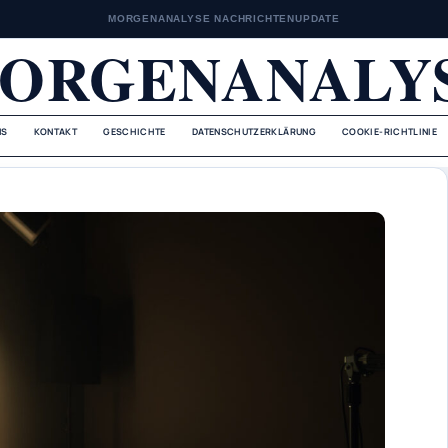
MORGENANALYSE NACHRICHTENUPDATE
ORGENANALY
NS
KONTAKT
GESCHICHTE
DATENSCHUTZERKLÄRUNG
COOKIE-RICHTLINIE