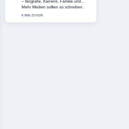
heute: Steckbrief, Partner und
Vermögen. Das ist die klarste
Zusammenfassung, die ich heute
gesehen habe.
8 MIN ZUVOR