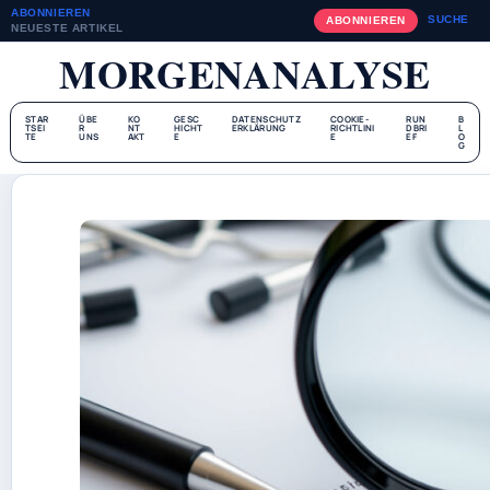
ABONNIEREN
SUCHE
ABONNIEREN
NEUESTE ARTIKEL
MORGENANALYSE
STAR
ÜBE
KO
GESC
DATENSCHUTZ
COOKIE-
RUN
B
TSEI
R
NT
HICHT
ERKLÄRUNG
RICHTLINI
DBRI
L
TE
UNS
AKT
E
E
EF
O
G