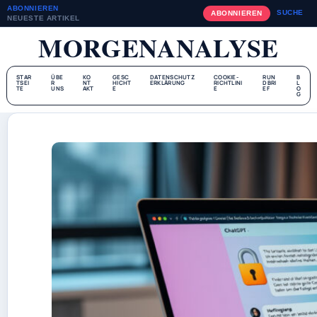
ABONNIEREN
SUCHE
ABONNIEREN
NEUESTE ARTIKEL
MORGENANALYSE
STAR
ÜBE
KO
GESC
DATENSCHUTZ
COOKIE-
RUN
B
TSEI
R
NT
HICHT
ERKLÄRUNG
RICHTLINI
DBRI
L
TE
UNS
AKT
E
E
EF
O
G