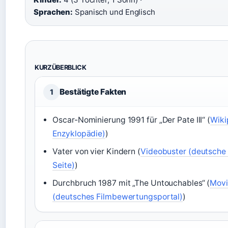
Sprachen:
Spanisch und Englisch
KURZÜBERBLICK
Bestätigte Fakten
1
Oscar-Nominierung 1991 für „Der Pate III“ (
Wiki
Enzyklopädie)
)
Vater von vier Kindern (
Videobuster (deutsche 
Seite)
)
Durchbruch 1987 mit „The Untouchables“ (
Movi
(deutsches Filmbewertungsportal)
)