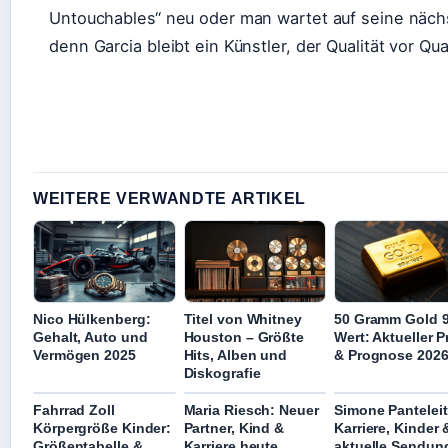
Untouchables“ neu oder man wartet auf seine nächs
denn Garcia bleibt ein Künstler, der Qualität vor Quan
WEITERE VERWANDTE ARTIKEL
Nico Hülkenberg:
Titel von Whitney
50 Gramm Gold 
Gehalt, Auto und
Houston – Größte
Wert: Aktueller P
Vermögen 2025
Hits, Alben und
& Prognose 202
Diskografie
Fahrrad Zoll
Maria Riesch: Neuer
Simone Panteleit
Körpergröße Kinder:
Partner, Kind &
Karriere, Kinder 
Größentabelle &
Karriere heute
aktuelle Sendun