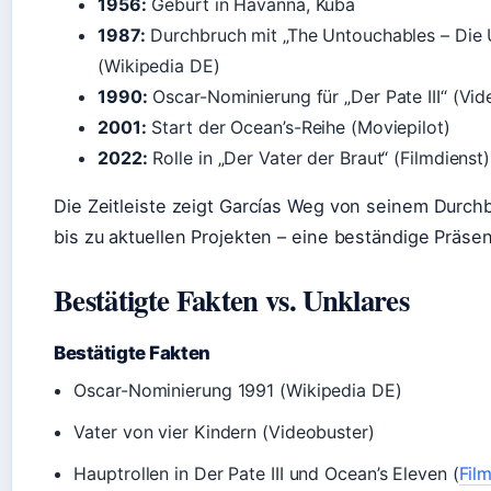
1956:
Geburt in Havanna, Kuba
1987:
Durchbruch mit „The Untouchables – Die 
(Wikipedia DE)
1990:
Oscar-Nominierung für „Der Pate III“ (Vid
2001:
Start der Ocean’s-Reihe (Moviepilot)
2022:
Rolle in „Der Vater der Braut“ (Filmdienst)
Die Zeitleiste zeigt Garcías Weg von seinem Durch
bis zu aktuellen Projekten – eine beständige Präsen
Bestätigte Fakten vs. Unklares
Bestätigte Fakten
Oscar-Nominierung 1991 (Wikipedia DE)
Vater von vier Kindern (Videobuster)
Hauptrollen in Der Pate III und Ocean’s Eleven (
Fil