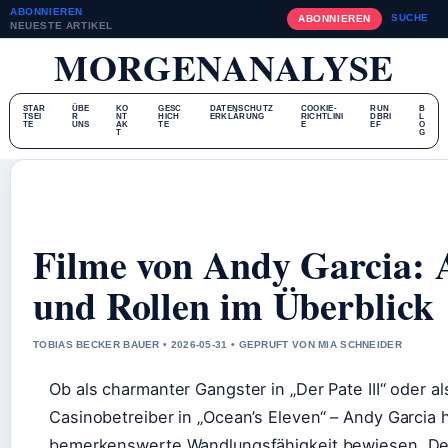
ABONNIEREN
SUCHE
ABONNIEREN
NEUESTE ARTIKEL
MORGENANALYSE
STAR
ÜBE
KO
GESC
DATENSCHUTZ
COOKIE-
RUN
B
TSEI
R
NT
HICH
ERKLÄRUNG
RICHTLINI
DBRI
L
TE
UNS
AK
TE
E
EF
O
T
G
Filme von Andy Garcia: 
und Rollen im Überblick
TOBIAS BECKER BAUER • 2026-05-31 • GEPRUFT VON MIA SCHNEIDER
Ob als charmanter Gangster in „Der Pate III“ oder a
Casinobetreiber in „Ocean’s Eleven“ – Andy Garcia 
bemerkenswerte Wandlungsfähigkeit bewiesen. De