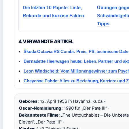
Die letzten 10 Päpste: Liste,
Übungen geg
Rekorde und kuriose Fakten
Schwindelgefü
Tipps
4 VERWANDTE ARTIKEL
Škoda Octavia RS Combi: Preis, PS, technische Date
Bernadette Heerwagen heute: Leben, Partner und akt
Leon Windscheid: Vom Millionengewinner zum Psyc
Cheyenne Pahde: Alles zu Beziehung, Karriere und Z
Geboren:
12. April 1956 in Havanna, Kuba ·
Oscar-Nominierung:
1990 für „Der Pate III“ ·
Bekannteste Filme:
„The Untouchables – Die Unbestec
Eleven“, „Der Pate III“ ·
Kinder:
4 (3 Töchter, 1 Sohn) ·