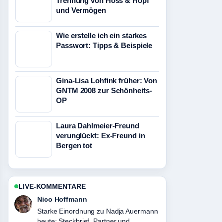
Trennung von Hoss & Hopf
und Vermögen
Wie erstelle ich ein starkes
Passwort: Tipps & Beispiele
Gina-Lisa Lohfink früher: Von
GNTM 2008 zur Schönheits-
OP
Laura Dahlmeier-Freund
verunglückt: Ex-Freund in
Bergen tot
LIVE-KOMMENTARE
Hannah Weber
Verfolge Philipp Raimund: Karriere,
Fakten und Disqualifikationen genau –