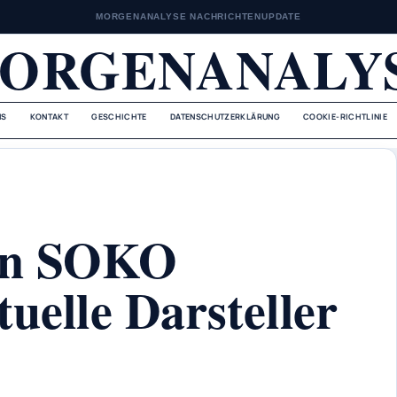
MORGENANALYSE NACHRICHTENUPDATE
ORGENANALY
NS
KONTAKT
GESCHICHTE
DATENSCHUTZERKLÄRUNG
COOKIE-RICHTLINIE
von SOKO
uelle Darsteller